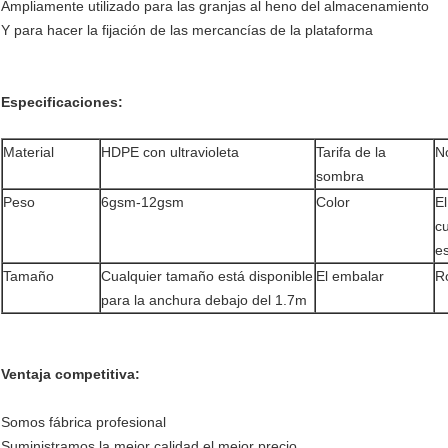
Ampliamente utilizado para las granjas al heno del almacenamiento
Y para hacer la fijación de las mercancías de la plataforma
Especificaciones:
Material
HDPE con ultravioleta
Tarifa de la
N
sombra
Peso
6gsm-12gsm
Color
El
cu
es
Tamaño
Cualquier tamaño está disponible
El embalar
R
para la anchura debajo del 1.7m
Ventaja competitiva:
Somos fábrica profesional
Suministramos la mejor calidad el mejor precio