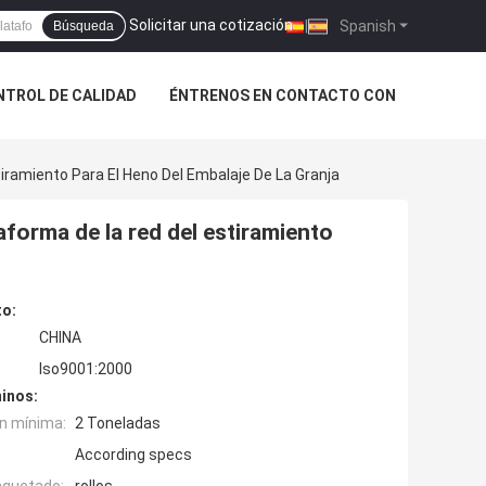
Solicitar una cotización
|
Spanish
Búsqueda
NTROL DE CALIDAD
ÉNTRENOS EN CONTACTO CON
tiramiento Para El Heno Del Embalaje De La Granja
aforma de la red del estiramiento
to:
CHINA
Iso9001:2000
inos:
n mínima:
2 Toneladas
According specs