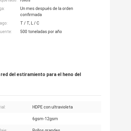
aquetado:
rollos
ga:
Un mes después de la orden
confirmada
ago:
T / T, L / C
fuente:
500 toneladas por año
 red del estiramiento para el heno del
ial:
HDPE con ultravioleta
6gsm-12gsm
aje:
Rollos grandes