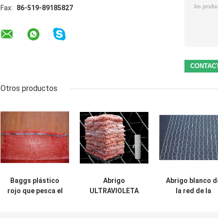
Fax:
86-519-89185827
Otros productos
Baggs plástico
Abrigo
Abrigo blanco d
rojo que pesca el
ULTRAVIOLETA
la red de la
abrigo 18gsm-
anti de la red del
plataforma del
45gsm del
abrigo/de la bala
HDPE, abrigo d