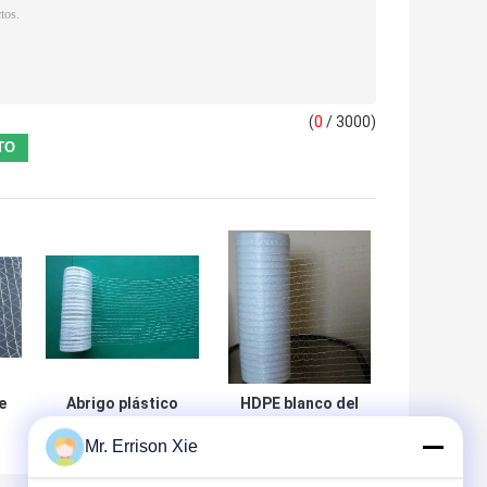
(
0
/ 3000)
e
Abrigo plástico
HDPE blanco del
de la red de la
abrigo de la red
Mr. Errison Xie
plataforma del
de la plataforma
e
estiramiento del
del alto