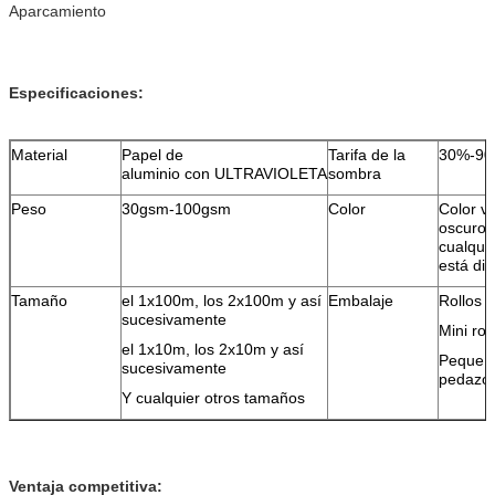
Aparcamiento
Especificaciones:
Material
Papel de
Tarifa de la
30%-9
aluminio con ULTRAVIOLETA
sombra
Peso
30gsm-100gsm
Color
Color v
oscuro y
cualquie
está dis
Tamaño
el 1x100m, los 2x100m y así
Embalaje
Rollos 
sucesivamente
Mini rol
el 1x10m, los 2x10m y así
Pequeñ
sucesivamente
pedazo
Y cualquier otros tamaños
Ventaja competitiva: