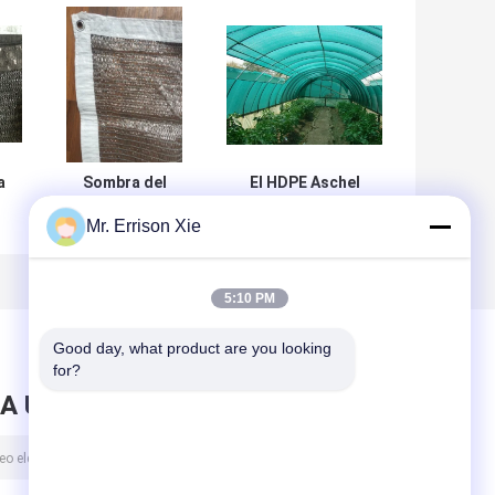
a
Sombra del
El HDPE Aschel
l
invernadero que
hizo punto la red
Mr. Errison Xie
e
pesca resistencia
de la sombra de la
extensible fuerte
agricultura para
m
de la red agra de
el invernadero,
la sombra
30gsm-300gsm
5:10 PM
Good day, what product are you looking 
for?
A UN MENSAJE