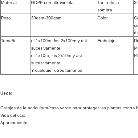
Material
HDPE con ultravioleta
Tarifa de la
3
sombra
Peso
30gsm-300gsm
Color
Co
cu
di
Tamaño
el 1x100m, los 2x100m y así
Embalaje
R
sucesivamente
Mi
el 1x10m, los 2x10m y así
P
sucesivamente
Y cualquier otros tamaños
Usos:
Granjas de la agricultura/casa verde para proteger las plantas contra br
Vida del ocio
Aparcamiento