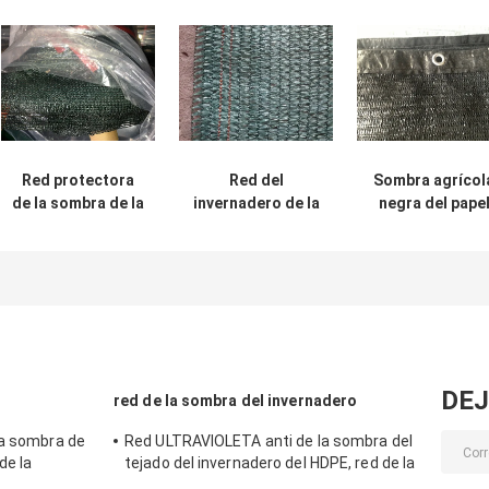
Red protectora
Red del
Sombra agrícol
de la sombra de la
invernadero de la
negra del pape
agricultura de la
red de la sombra
de aluminio qu
red de la malla
de Sun de la
pesca 45gsm-
para la flor
horticultura del
65gsm los 2x50
vegetal
estacionamiento
del coche para la
sombra
DEJ
red de la sombra del invernadero
la sombra de
Red ULTRAVIOLETA anti de la sombra del
de la
tejado del invernadero del HDPE, red de la
sombra del polietileno