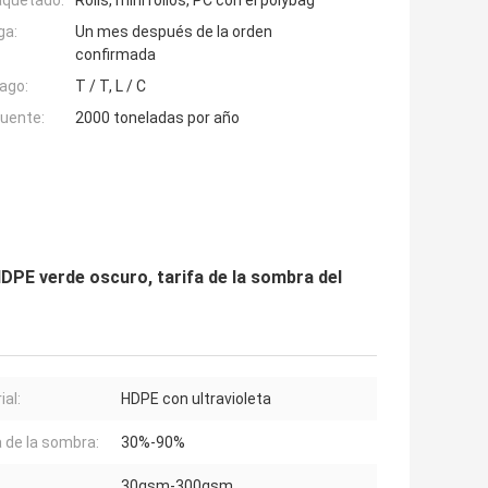
aquetado:
Rolls, mini rollos, PC con el polybag
ga:
Un mes después de la orden
confirmada
ago:
T / T, L / C
fuente:
2000 toneladas por año
DPE verde oscuro, tarifa de la sombra del
ial:
HDPE con ultravioleta
a de la sombra:
30%-90%
30gsm-300gsm