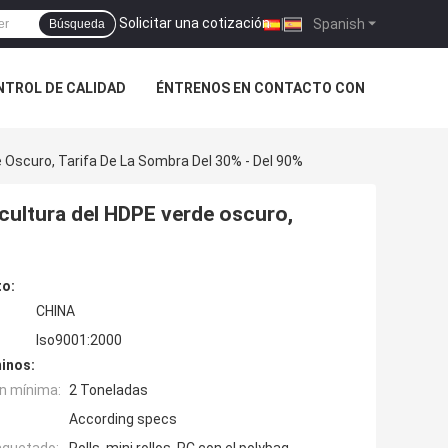
Solicitar una cotización
|
Spanish
Búsqueda
NTROL DE CALIDAD
ÉNTRENOS EN CONTACTO CON
 Oscuro, Tarifa De La Sombra Del 30% - Del 90%
cultura del HDPE verde oscuro,
to:
CHINA
Iso9001:2000
inos:
n mínima:
2 Toneladas
According specs