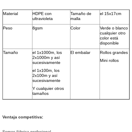
Material
HDPE con
Tamaño de
el 15x17cm
ultravioleta
malla
Peso
8gsm
Color
Verde o blanco
cualquier otro
color está
disponible
Tamaño
el 1x1000m, los
El embalar
Rollos grandes
2x1000m y así
Mini rollos
sucesivamente
el 1x100m, los
2x100m y así
sucesivamente
Y cualquier otros
tamaños
Ventaja competitiva:
Somos fábrica profesional